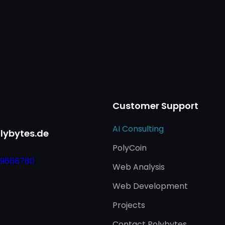
Customer Support
AI Consulting
lybytes.de
PolyCoin
 9668780
Web Analysis
Web Development
Projects
Contact Polybytes